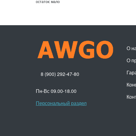
остаток:
мало
О н
О п
Гар
8 (900) 292-47-80
Кон
Пн-Вс 09.00-18.00
Кон
Персональный раздел