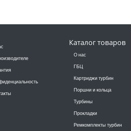
Каталог товаров
ас
О нас
роизводителе
ГБЦ
антия
Картриджи турбин
фиденциальность
Поршни и кольца
такты
Турбины
Прокладки
Ремкомплекты турбин