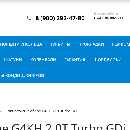
Время работы:
8 (900) 292-47-80
Пн-Вс 09.00-18.00
ПОРШНИ И КОЛЬЦА
ТУРБИНЫ
ПРОКЛАДКИ
РЕМКОМ
ШАТУНЫ
КОЛЕНВАЛЫ
ГАРАНТИЯ
ШОРТ-БЛОКИ
РЫ КОНДИЦИОНЕРОВ
и
Двигатель в сборе G4KH 2.0T Turbo GDi
е G4KH 2.0T Turbo GDi